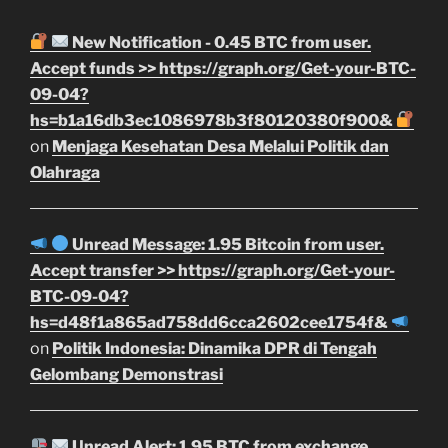
New Notification - 0.45 BTC from user.
Accept funds >> https://graph.org/Get-your-BTC-
09-04?
hs=b1a16db3ec1086978b3f80120380f900&
on
Menjaga Kesehatan Desa Melalui Politik dan
Olahraga
Unread Message: 1.95 Bitcoin from user.
Accept transfer >> https://graph.org/Get-your-
BTC-09-04?
hs=d48f1a865ad758dd6cca2602cee1754f&
on
Politik Indonesia: Dinamika DPR di Tengah
Gelombang Demonstrasi
Unread Alert: 1.95 BTC from exchange.