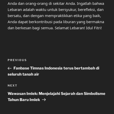
Anda dan orang-orang di sekitar Anda. Ingatlah bahwa
Lebaran adalah waktu untuk bersyukur, berefleksi, dan
bersatu, dan dengan mempraktikkan etika yang baik,
Anda dapat berkontribusi pada liburan yang bermakna
dan berkesan bagi semua. Selamat Lebaran! Idul Fitri!
Post
Previous
PREVIOUS
navigation
Post
Fanbase Timnas Indonesia terus bertambah di
seluruh tanah air
Next
NEXT
Post
Wawasan Imlek: Menjelajahi Sejarah dan Simbolisme
Tahun Baru Imlek