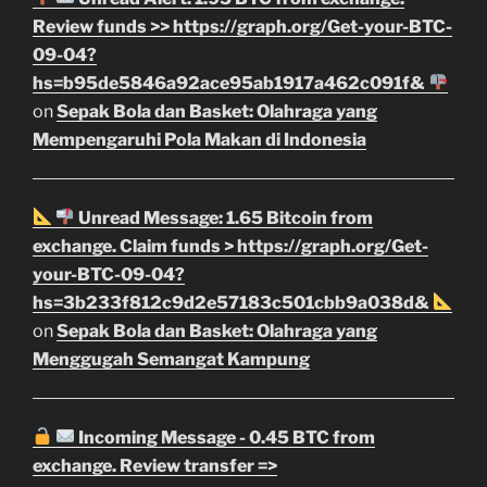
Review funds >> https://graph.org/Get-your-BTC-
09-04?
hs=b95de5846a92ace95ab1917a462c091f&
on
Sepak Bola dan Basket: Olahraga yang
Mempengaruhi Pola Makan di Indonesia
Unread Message: 1.65 Bitcoin from
exchange. Claim funds > https://graph.org/Get-
your-BTC-09-04?
hs=3b233f812c9d2e57183c501cbb9a038d&
on
Sepak Bola dan Basket: Olahraga yang
Menggugah Semangat Kampung
Incoming Message - 0.45 BTC from
exchange. Review transfer =>