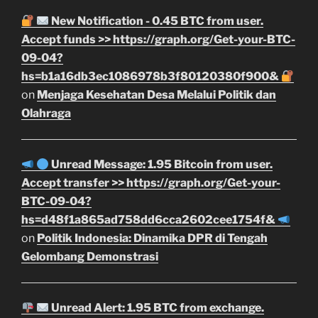
New Notification - 0.45 BTC from user.
Accept funds >> https://graph.org/Get-your-BTC-
09-04?
hs=b1a16db3ec1086978b3f80120380f900&
on
Menjaga Kesehatan Desa Melalui Politik dan
Olahraga
Unread Message: 1.95 Bitcoin from user.
Accept transfer >> https://graph.org/Get-your-
BTC-09-04?
hs=d48f1a865ad758dd6cca2602cee1754f&
on
Politik Indonesia: Dinamika DPR di Tengah
Gelombang Demonstrasi
Unread Alert: 1.95 BTC from exchange.