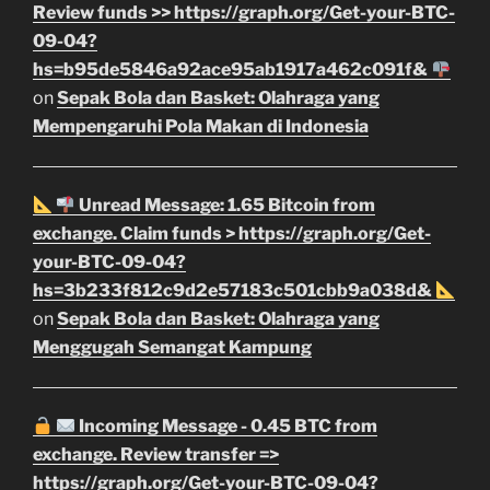
Review funds >> https://graph.org/Get-your-BTC-
09-04?
hs=b95de5846a92ace95ab1917a462c091f&
on
Sepak Bola dan Basket: Olahraga yang
Mempengaruhi Pola Makan di Indonesia
Unread Message: 1.65 Bitcoin from
exchange. Claim funds > https://graph.org/Get-
your-BTC-09-04?
hs=3b233f812c9d2e57183c501cbb9a038d&
on
Sepak Bola dan Basket: Olahraga yang
Menggugah Semangat Kampung
Incoming Message - 0.45 BTC from
exchange. Review transfer =>
https://graph.org/Get-your-BTC-09-04?