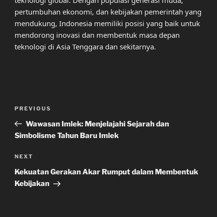
teknologi global. Dengan populasi generasi muda,
pertumbuhan ekonomi, dan kebijakan pemerintah yang
mendukung, Indonesia memiliki posisi yang baik untuk
mendorong inovasi dan membentuk masa depan
teknologi di Asia Tenggara dan sekitarnya.
Post
Previous
PREVIOUS
navigation
Post
Wawasan Imlek: Menjelajahi Sejarah dan
Simbolisme Tahun Baru Imlek
Next
NEXT
Post
Kekuatan Gerakan Akar Rumput dalam Membentuk
Kebijakan