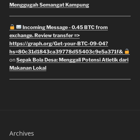
Menggugah Semangat Kampung
Incoming Message - 0.45 BTC from
exchange. Review transfer =>
https://graph.org/Get-your-BTC-09-04?
hs=80c31d1843ca39778d55403c9e5a371f&
on
Sepak Bola Desa: Menggali Potensi Atletik dari
Makanan Lokal
Archives