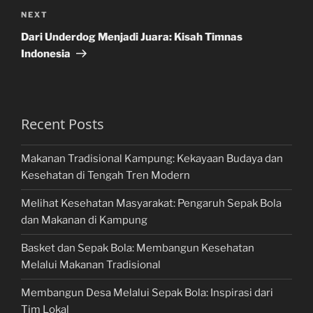
Next
NEXT
Post
Dari Underdog Menjadi Juara: Kisah Timnas
Indonesia
Recent Posts
Makanan Tradisional Kampung: Kekayaan Budaya dan
Kesehatan di Tengah Tren Modern
Melihat Kesehatan Masyarakat: Pengaruh Sepak Bola
dan Makanan di Kampung
Basket dan Sepak Bola: Membangun Kesehatan
Melalui Makanan Tradisional
Membangun Desa Melalui Sepak Bola: Inspirasi dari
Tim Lokal