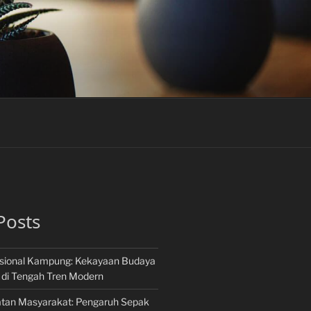
Posts
sional Kampung: Kekayaan Budaya
 di Tengah Tren Modern
atan Masyarakat: Pengaruh Sepak