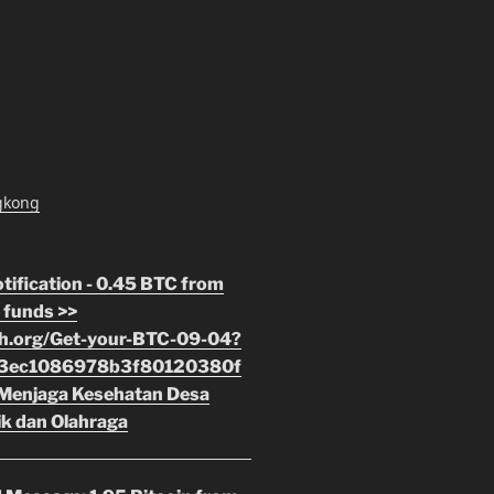
gkong
ification - 0.45 BTC from
 funds >>
ph.org/Get-your-BTC-09-04?
b3ec1086978b3f80120380f
Menjaga Kesehatan Desa
tik dan Olahraga