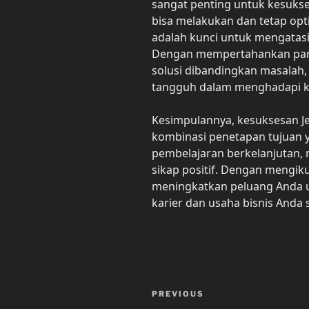
sangat penting untuk kesukse
bisa melakukan dan tetap op
adalah kunci untuk mengatas
Dengan mempertahankan pand
solusi dibandingkan masalah,
tangguh dalam menghadapi ke
Kesimpulannya, kesuksesan Je
kombinasi penetapan tujuan y
pembelajaran berkelanjutan
sikap positif. Dengan mengikut
meningkatkan peluang Anda 
karier dan usaha bisnis Anda s
Post
Previous
PREVIOUS