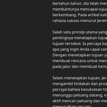
bertahun-tahun, dia telah me
membantunya mencapai tuju
berkembang. Pada artikel kal
rahasia sukses menurut Jerem
Salah satu prinsip utama yan
pentingnya menetapkan tujuan
tujuan tersebut. Ia percaya ba
apa yang ingin Anda capai sa
Dengan menetapkan tujuan yan
membuat rencana untuk menc
pada jalur dan membuat kema
Selain menetapkan tujuan, J
mengambil tindakan dan proak
percaya bahwa kesuksesan ti
menunggu peluang datang, n
aktif mencari peluang dan me
mewujudkan sesuatu.