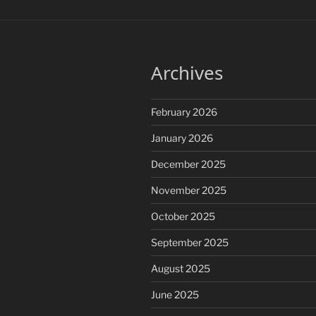
Archives
February 2026
January 2026
December 2025
November 2025
October 2025
September 2025
August 2025
June 2025