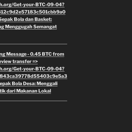
ph.org/Get-your-BTC-09-04?
812c9d2e57183c501cbb9a0
Sepak Bola dan Basket:
ang Menggugah Semangat
ng Message - 0.45 BTC from
view transfer =>
ph.org/Get-your-BTC-09-04?
1843ca39778d55403c9e5a3
epak Bola Desa: Menggali
tik dari Makanan Lokal