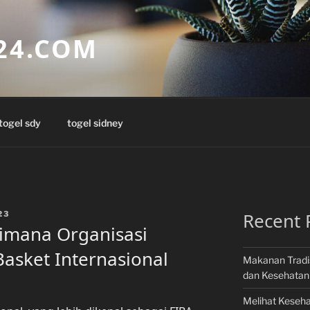
24.COM
togel sdy
togel sidney
Recent 
23
aimana Organisasi
asket Internasional
Makanan Tradi
dan Kesehatan
Melihat Keseh