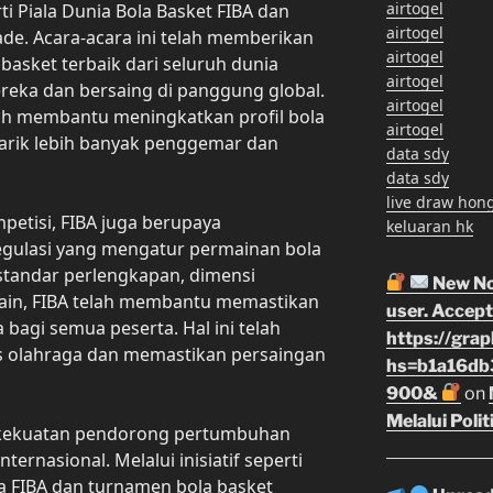
airtogel
i Piala Dunia Bola Basket FIBA ​​dan
airtogel
de. Acara-acara ini telah memberikan
airtogel
basket terbaik dari seluruh dunia
airtogel
eka dan bersaing di panggung global.
airtogel
telah membantu meningkatkan profil bola
airtogel
narik lebih banyak penggemar dan
data sdy
data sdy
live draw hon
tisi, FIBA ​​juga berupaya
keluaran hk
gulasi yang mengatur permainan bola
tandar perlengkapan, dimensi
New Not
in, FIBA ​​telah membantu memastikan
user. Accept
bagi semua peserta. Hal ini telah
https://gra
s olahraga dan memastikan persaingan
hs=b1a16d
900&
on
Melalui Poli
adi kekuatan pendorong pertumbuhan
ternasional. Melalui inisiatif seperti
a FIBA ​​dan turnamen bola basket