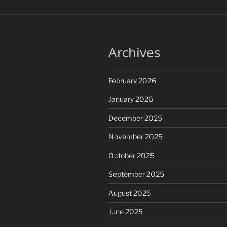
Archives
February 2026
January 2026
December 2025
November 2025
October 2025
September 2025
August 2025
June 2025