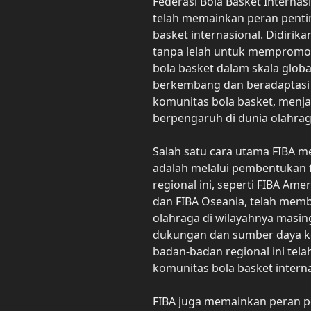
Federasi Bola Basket Internasi
telah memainkan peran pent
basket internasional. Didirikan
tanpa lelah untuk memprom
bola basket dalam skala global
berkembang dan beradaptasi
komunitas bola basket, menja
berpengaruh di dunia olahrag
Salah satu cara utama FIBA ​​
adalah melalui pembentukan f
regional ini, seperti FIBA ​​​​Ameri
dan FIBA ​​Oseania, telah m
olahraga di wilayahnya masi
dukungan dan sumber daya kep
badan-badan regional ini t
komunitas bola basket interna
FIBA juga memainkan peran 