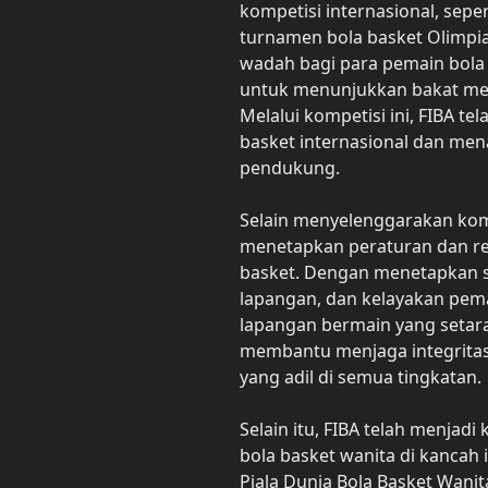
kompetisi internasional, sepert
turnamen bola basket Olimpia
wadah bagi para pemain bola 
untuk menunjukkan bakat mer
Melalui kompetisi ini, FIBA ​​
basket internasional dan me
pendukung.
Selain menyelenggarakan kompe
menetapkan peraturan dan re
basket. Dengan menetapkan s
lapangan, dan kelayakan pema
lapangan bermain yang setara 
membantu menjaga integrita
yang adil di semua tingkatan.
Selain itu, FIBA ​​telah menj
bola basket wanita di kancah in
Piala Dunia Bola Basket Wanit