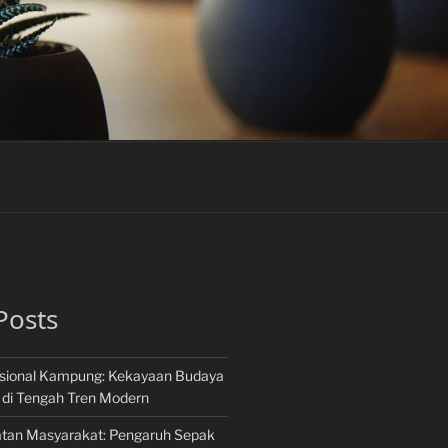
Posts
sional Kampung: Kekayaan Budaya
 di Tengah Tren Modern
atan Masyarakat: Pengaruh Sepak