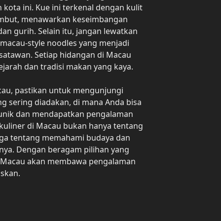
ota ini. Kue ini terkenal dengan kulit
lembut, menawarkan keseimbangan
n gurih. Selain itu, jangan lewatkan
 macau-style noodles yang menjadi
isatawan. Setiap hidangan di Macau
ejarah dan tradisi makan yang kaya.
acau, pastikan untuk mengunjungi
ng sering diadakan, di mana Anda bisa
unik dan mendapatkan pengalaman
kuliner di Macau bukan hanya tentang
juga tentang memahami budaya dan
inya. Dengan beragam pilihan yang
 ke Macau akan membawa pengalaman
skan.