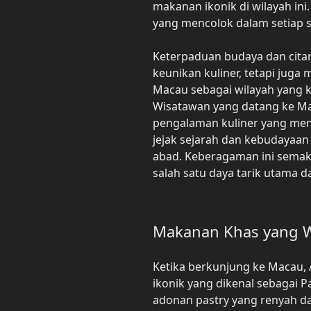
makanan ikonik di wilayah ini
yang mencolok dalam setiap s
Keterpaduan budaya dan cita
keunikan kuliner, tetapi jug
Macau sebagai wilayah yang k
Wisatawan yang datang ke M
pengalaman kuliner yang men
jejak sejarah dan kebudayaan 
abad. Keberagaman ini semak
salah satu daya tarik utama 
Makanan Khas yang W
Ketika berkunjung ke Macau,
ikonik yang dikenal sebagai Pa
adonan pastry yang renyah da