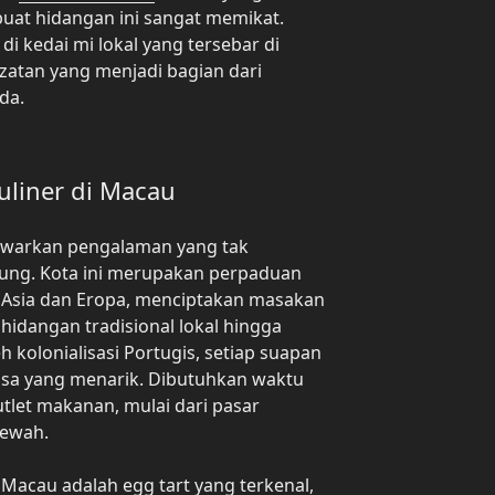
at hidangan ini sangat memikat.
di kedai mi lokal yang tersebar di
ezatan yang menjadi bagian dari
da.
liner di Macau
awarkan pengalaman yang tak
jung. Kota ini merupakan perpaduan
a Asia dan Eropa, menciptakan masakan
 hidangan tradisional lokal hingga
h kolonialisasi Portugis, setiap suapan
asa yang menarik. Dibutuhkan waktu
tlet makanan, mulai dari pasar
mewah.
i Macau adalah egg tart yang terkenal,