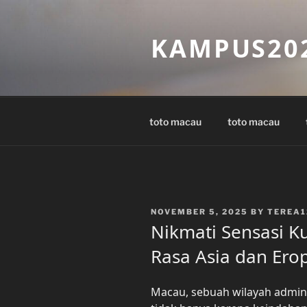
Skip
to
KAMPUS20
content
toto macau
toto macau
POSTED
NOVEMBER 5, 2025
BY
TEREA1
ON
Nikmati Sensasi K
Rasa Asia dan Ero
Macau, sebuah wilayah admini