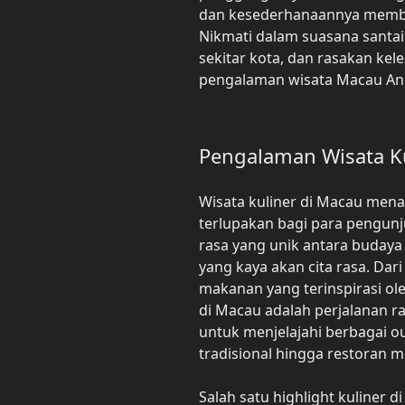
dan kesederhanaannya membu
Nikmati dalam suasana santai 
sekitar kota, dan rasakan kel
pengalaman wisata Macau An
Pengalaman Wisata Ku
Wisata kuliner di Macau men
terlupakan bagi para pengun
rasa yang unik antara buday
yang kaya akan cita rasa. Dari
makanan yang terinspirasi ole
di Macau adalah perjalanan r
untuk menjelajahi berbagai ou
tradisional hingga restoran 
Salah satu highlight kuliner d