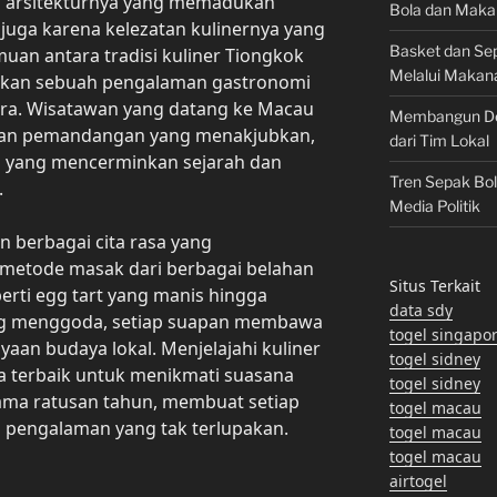
n arsitekturnya yang memadukan
Bola dan Maka
 juga karena kelezatan kulinernya yang
Basket dan Se
emuan antara tradisi kuliner Tiongkok
Melalui Makana
akan sebuah pengalaman gastronomi
ra. Wisatawan yang datang ke Macau
Membangun Desa
gan pemandangan yang menakjubkan,
dari Tim Lokal
an yang mencerminkan sejarah dan
Tren Sepak Bol
.
Media Politik
n berbagai cita rasa yang
etode masak dari berbagai belahan
Situs Terkait
perti egg tart yang manis hingga
data sdy
ng menggoda, setiap suapan membawa
togel singapo
aan budaya lokal. Menjelajahi kuliner
togel sidney
a terbaik untuk menikmati suasana
togel sidney
elama ratusan tahun, membuat setiap
togel macau
i pengalaman yang tak terlupakan.
togel macau
togel macau
airtogel