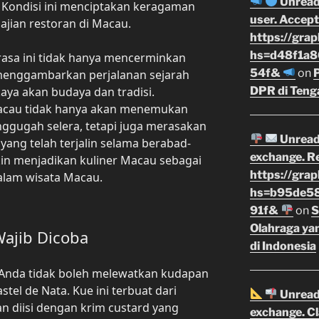
Unread
. Kondisi ini menciptakan keragaman
user. Accept
ajian restoran di Macau.
https://gra
hs=d48f1a
rasa ini tidak hanya mencerminkan
54f&
on
P
a menggambarkan perjalanan sejarah
DPR di Teng
aya akan budaya dan tradisi.
acau tidak hanya akan menemukan
ggugah selera, tetapi juga merasakan
Unread 
yang telah terjalin selama berabad-
exchange. R
in menjadikan kuliner Macau sebagai
https://gra
dalam wisata Macau.
hs=b95de5
91f&
on
S
Olahraga ya
ajib Dicoba
di Indonesia
 Anda tidak boleh melewatkan kudapan
stel de Nata. Kue ini terbuat dari
Unread
n diisi dengan krim custard yang
exchange. Cl