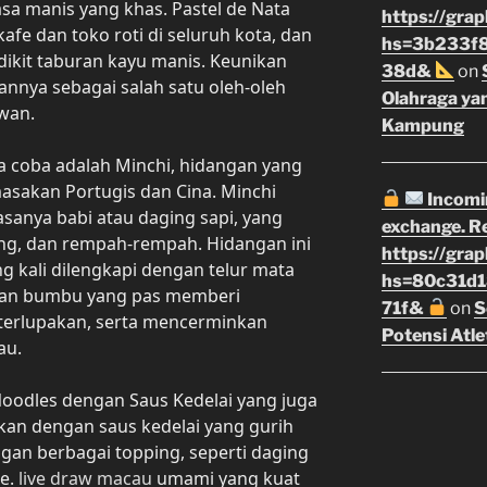
sa manis yang khas. Pastel de Nata
https://gra
afe dan toko roti di seluruh kota, dan
hs=3b233f
dikit taburan kayu manis. Keunikan
38d&
on
annya sebagai salah satu oleh-oleh
Olahraga y
awan.
Kampung
a coba adalah Minchi, hidangan yang
akan Portugis dan Cina. Minchi
Incomi
iasanya babi atau daging sapi, yang
exchange. Re
g, dan rempah-rempah. Hidangan ini
https://gra
ing kali dilengkapi dengan telur mata
hs=80c31d
a dan bumbu yang pas memberi
71f&
on
S
 terlupakan, serta mencerminkan
Potensi Atle
au.
Noodles dengan Saus Kedelai yang juga
jikan dengan saus kedelai yang gurih
ngan berbagai topping, seperti daging
ge.
live draw macau
umami yang kuat