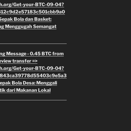
ph.org/Get-your-BTC-09-04?
812c9d2e57183c501cbb9a0
Sepak Bola dan Basket:
ang Menggugah Semangat
ng Message - 0.45 BTC from
view transfer =>
ph.org/Get-your-BTC-09-04?
1843ca39778d55403c9e5a3
epak Bola Desa: Menggali
tik dari Makanan Lokal