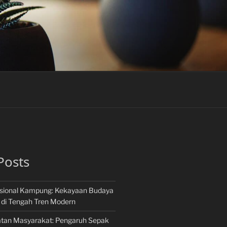
Posts
sional Kampung: Kekayaan Budaya
 di Tengah Tren Modern
atan Masyarakat: Pengaruh Sepak