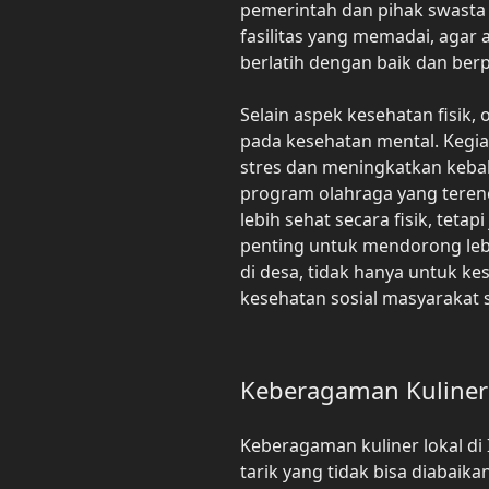
pemerintah dan pihak swasta
fasilitas yang memadai, agar
berlatih dengan baik dan berp
Selain aspek kesehatan fisik, 
pada kesehatan mental. Kegi
stres dan meningkatkan keb
program olahraga yang teren
lebih sehat secara fisik, tetapi
penting untuk mendorong lebi
di desa, tidak hanya untuk kes
kesehatan sosial masyarakat 
Keberagaman Kuliner
Keberagaman kuliner lokal di 
tarik yang tidak bisa diabaika