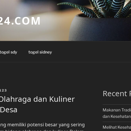
24.COM
togel sdy
togel sidney
Recent 
123
Olahraga dan Kuliner
 Desa
Makanan Tradi
dan Kesehatan
ng memiliki potensi besar yang sering
Melihat Keseh