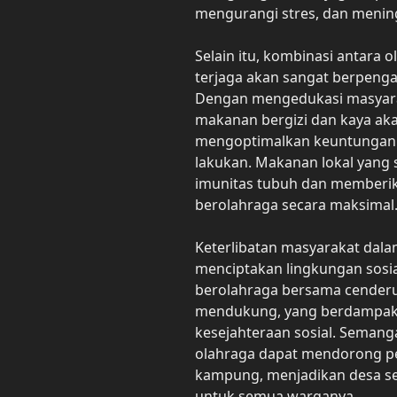
mengurangi stres, dan mening
Selain itu, kombinasi antara 
terjaga akan sangat berpeng
Dengan mengedukasi masyara
makanan bergizi dan kaya aka
mengoptimalkan keuntungan d
lakukan. Makanan lokal yang
imunitas tubuh dan memberik
berolahraga secara maksimal
Keterlibatan masyarakat dal
menciptakan lingkungan sosia
berolahraga bersama cenderu
mendukung, yang berdampak p
kesejahteraan sosial. Seman
olahraga dapat mendorong pen
kampung, menjadikan desa se
untuk semua warganya.