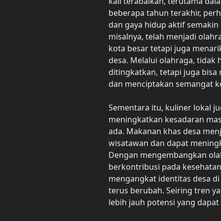
kali terabaikan, terutama dal
beberapa tahun terakhir, per
dan gaya hidup aktif semakin
misalnya, telah menjadi olahr
kota besar tetapi juga menari
desa. Melalui olahraga, tidak
ditingkatkan, tetapi juga bi
dan menciptakan semangat k
Sementara itu, kuliner lokal 
meningkatkan kesadaran mas
ada. Makanan khas desa menjad
wisatawan dan dapat mening
Dengan mengembangkan olahra
berkontribusi pada kesehatan 
mengangkat identitas desa 
terus berubah. Seiring tren y
lebih jauh potensi yang dapat