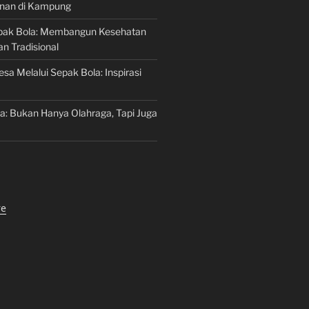
nan di Kampung
pak Bola: Membangun Kesehatan
n Tradisional
 Melalui Sepak Bola: Inspirasi
a: Bukan Hanya Olahraga, Tapi Juga
re