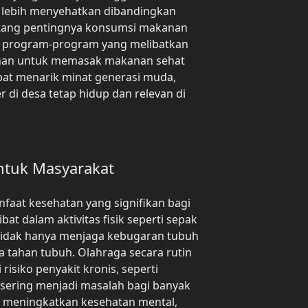
 lebih menyehatkan dibandingkan
ntang pentingnya konsumsi makanan
ui program-program yang melibatkan
latihan untuk memasak makanan sehat
at menarik minat generasi muda,
 di desa tetap hidup dan relevan di
ntuk Masyarakat
faat kesehatan yang signifikan bagi
at dalam aktivitas fisik seperti sepak
 tidak hanya menjaga kebugaran tubuh
a tahan tubuh. Olahraga secara rutin
siko penyakit kronis, seperti
g sering menjadi masalah bagi banyak
at meningkatkan kesehatan mental,